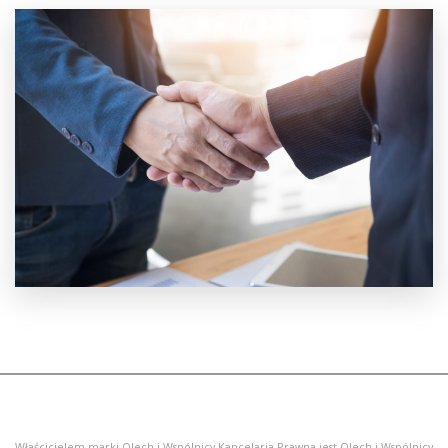
Właścicielem marki Olech i Wspólnicy Kancelaria Prawna jest Olech i Wspólnicy